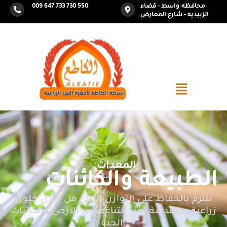
محافظه واسط - قضاء
009 647 733 730 550
الزبيديه - شارع المعارض
المعدات
الطبيعة والكائنات
نلتزم بالحفاظ على التوازن البيئي من خلال حلول
زراعية مستدامة تعزز التناغم بين الأرض والكائنات
الحية.