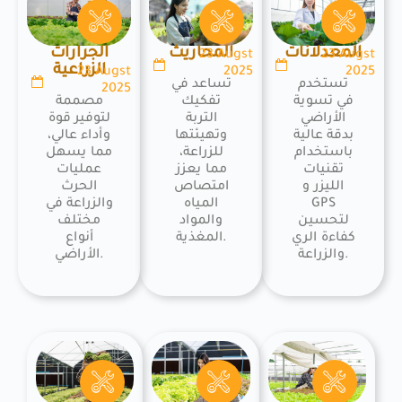
المعدلانات
المحاريث
الجرارات
23 Augst
23 Augst
الزراعية
23 Augst
2025
2025
تستخدم
تساعد في
2025
في تسوية
تفكيك
مصممة
الأراضي
التربة
لتوفير قوة
بدقة عالية
وتهيئتها
وأداء عالي،
باستخدام
للزراعة،
مما يسهل
تقنيات
مما يعزز
عمليات
الليزر و
امتصاص
الحرث
GPS
المياه
والزراعة في
لتحسين
والمواد
مختلف
كفاءة الري
المغذية.
أنواع
والزراعة.
الأراضي.