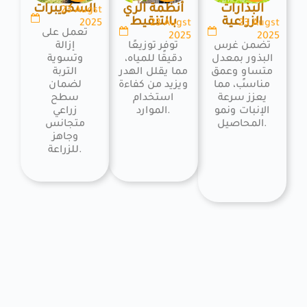
البذارات
أنظمة الري
السكريبرات
23 Augst
الزراعية
بالتنقيط
2025
23 Augst
23 Augst
تعمل على
2025
2025
تضمن غرس
توفر توزيعًا
إزالة
البذور بمعدل
دقيقًا للمياه،
وتسوية
متساوٍ وعمق
مما يقلل الهدر
التربة
مناسب، مما
ويزيد من كفاءة
لضمان
يعزز سرعة
استخدام
سطح
الإنبات ونمو
الموارد.
زراعي
المحاصيل.
متجانس
وجاهز
للزراعة.