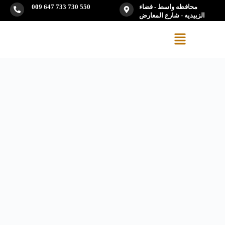
محافظه واسط - قضاء
009 647 733 730 550
الزبيديه - شارع المعارض